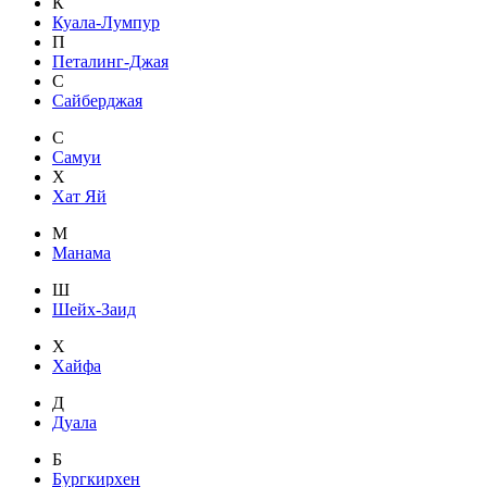
К
Куала-Лумпур
П
Петалинг-Джая
С
Сайберджая
С
Самуи
Х
Хат Яй
М
Манама
Ш
Шейх-Заид
Х
Хайфа
Д
Дуала
Б
Бургкирхен