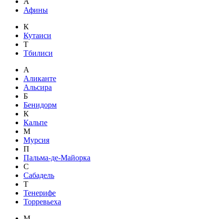
А
Афины
К
Кутаиси
Т
Тбилиси
А
Аликанте
Альсира
Б
Бенидорм
К
Кальпе
М
Мурсия
П
Пальма-де-Майорка
С
Сабадель
Т
Тенерифе
Торревьеха
М