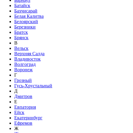
Барнаул
Батайск
Бахчисарай
Белая Калитва
Белоярский
Березники
Братск
Брянск
В
Вельск
Верхняя Салда
Владивосток
Волгоград
Воронеж
Г
Грозный
Гусь-Хрустальный
Д
Дмитров
Е
Евпатория
Ейск
Екатеринбург
Ефремов
Ж