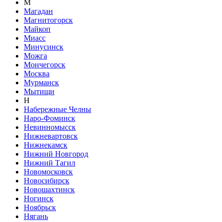
М
Магадан
Магнитогорск
Майкоп
Миасс
Минусинск
Можга
Мончегорск
Москва
Мурманск
Мытищи
Н
Набережные Челны
Наро-Фоминск
Невинномысск
Нижневартовск
Нижнекамск
Нижний Новгород
Нижний Тагил
Новомосковск
Новосибирск
Новошахтинск
Ногинск
Ноябрьск
Нягань