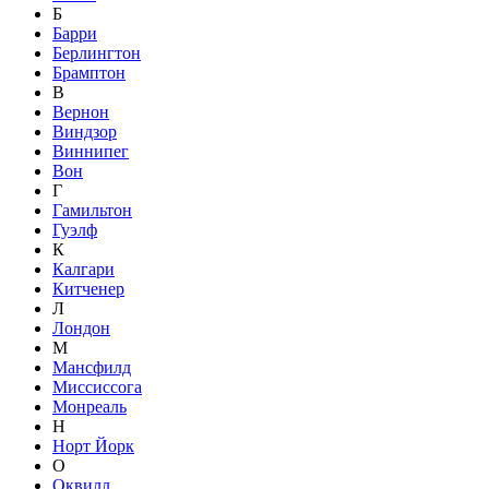
Б
Барри
Берлингтон
Брамптон
В
Вернон
Виндзор
Виннипег
Вон
Г
Гамильтон
Гуэлф
К
Калгари
Китченер
Л
Лондон
М
Мансфилд
Миссиссога
Монреаль
Н
Норт Йорк
О
Оквилл