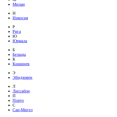
Милан
Н
Никосия
Р
Рига
Ю
Юрмала
Б
Бельцы
К
Кишинев
Э
Эйндховен
Л
Лиссабон
П
Порто
С
Сан-Мигел