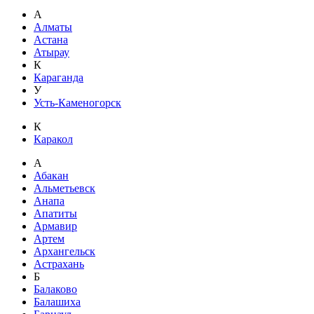
А
Алматы
Астана
Атырау
К
Караганда
У
Усть-Каменогорск
К
Каракол
А
Абакан
Альметьевск
Анапа
Апатиты
Армавир
Артем
Архангельск
Астрахань
Б
Балаково
Балашиха