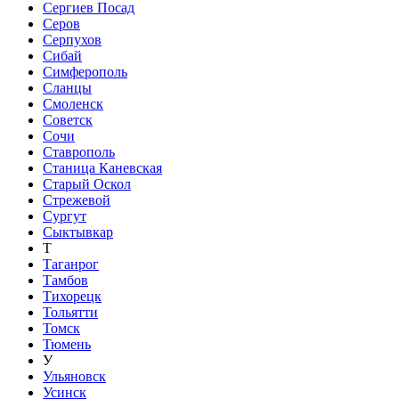
Сергиев Посад
Серов
Серпухов
Сибай
Симферополь
Сланцы
Смоленск
Советск
Сочи
Ставрополь
Станица Каневская
Старый Оскол
Стрежевой
Сургут
Сыктывкар
Т
Таганрог
Тамбов
Тихорецк
Тольятти
Томск
Тюмень
У
Ульяновск
Усинск