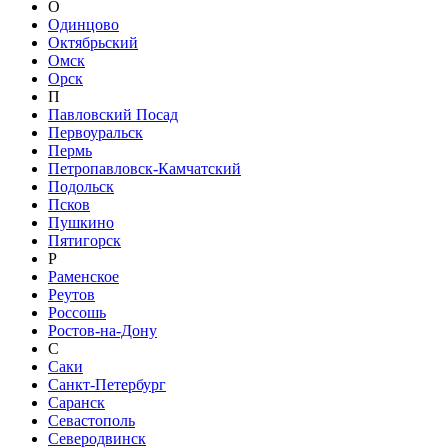
О
Одинцово
Октябрьский
Омск
Орск
П
Павловский Посад
Первоуральск
Пермь
Петропавловск-Камчатский
Подольск
Псков
Пушкино
Пятигорск
Р
Раменское
Реутов
Россошь
Ростов-на-Дону
С
Саки
Санкт-Петербург
Саранск
Севастополь
Северодвинск