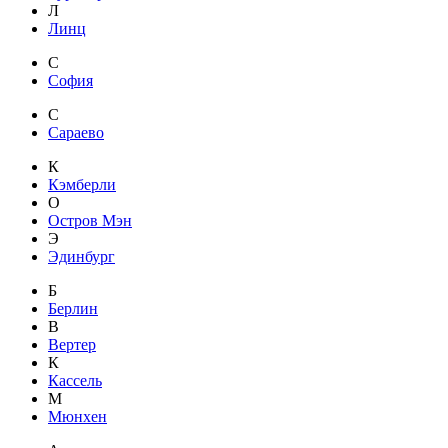
Л
Линц
С
София
С
Сараево
К
Кэмберли
О
Остров Мэн
Э
Эдинбург
Б
Берлин
В
Вертер
К
Кассель
М
Мюнхен