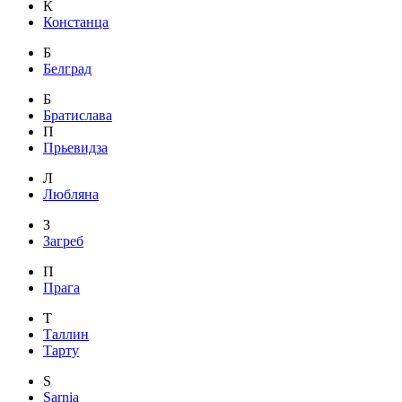
К
Констанца
Б
Белград
Б
Братислава
П
Прьевидза
Л
Любляна
З
Загреб
П
Прага
Т
Таллин
Тарту
S
Sarnia