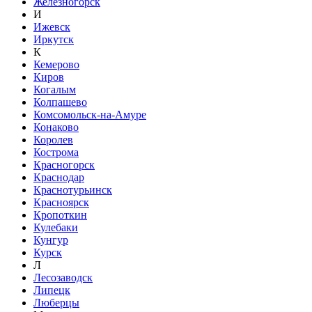
Железногорск
И
Ижевск
Иркутск
К
Кемерово
Киров
Когалым
Колпашево
Комсомольск-на-Амуре
Конаково
Королев
Кострома
Красногорск
Краснодар
Краснотурьинск
Красноярск
Кропоткин
Кулебаки
Кунгур
Курск
Л
Лесозаводск
Липецк
Люберцы